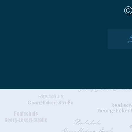
©
A
po